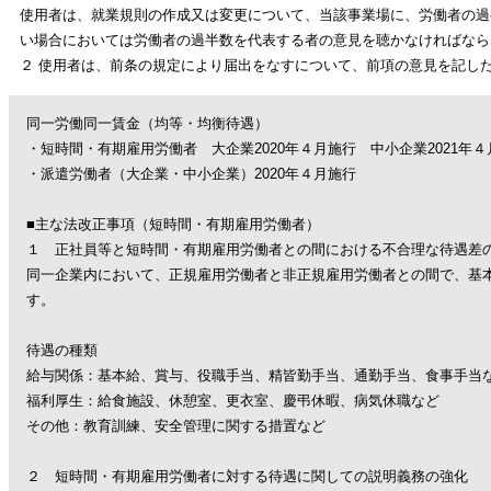
使用者は、就業規則の作成又は変更について、当該事業場に、労働者の過
い場合においては労働者の過半数を代表する者の意見を聴かなければなら
２ 使用者は、前条の規定により届出をなすについて、前項の意見を記し
同一労働同一賃金（均等・均衡待遇）
・短時間・有期雇用労働者 大企業
2020
年４月施行 中小企業
2021
年４
・派遣労働者（大企業・中小企業）
2020
年４月施行
■主な法改正事項（短時間・有期雇用労働者）
１ 正社員等と短時間・有期雇用労働者との間における不合理な待遇差
同一企業内において、正規雇用労働者と非正規雇用労働者との間で、基
す。
待遇の種類
給与関係：基本給、賞与、役職手当、精皆勤手当、通勤手当、食事手当
福利厚生：給食施設、休憩室、更衣室、慶弔休暇、病気休職など
その他：教育訓練、安全管理に関する措置など
２ 短時間・有期雇用労働者に対する待遇に関しての説明義務の強化