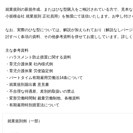
就業規則の新規作成、またはひな型購入をご検討されている方で、見本な
小規模会社 就業規則 正社員用）を無償にて送信いたします。お申し付け
なお、実際のひな型については。解説が加えられており（解説なしバージ
討すべく条項の資料、その他参考資料を併せてお渡ししています。詳しく
主な参考資料
・ハラスメント防止措置に関する資料
・育児介護休業 社内様式例
・育児介護休業 労使協定例
・パートタイム有期雇用労働法
14
条について
・就業規則届出書 意見書
・不合理な待遇差、差別的取扱いの禁止
・変形労働時間制 裁量労働制他、各種資料
・有期雇用特別措置法について
就業規則例（一部）