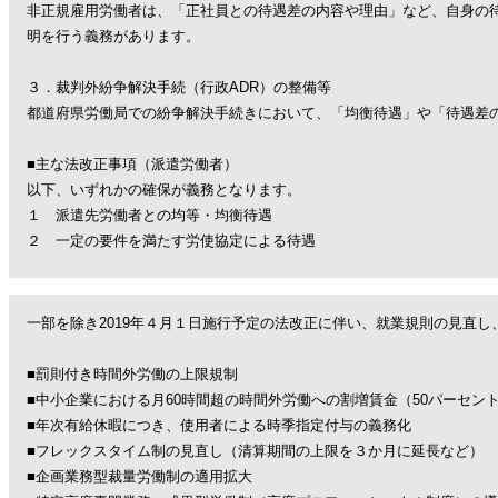
非正規雇用労働者は、「正社員との待遇差の内容や理由」など、自身の
明を行う義務があります。
３．裁判外紛争解決手続（行政
ADR
）の整備等
都道府県労働局での紛争解決手続きにおいて、「均衡待遇」や「待遇差
■主な法改正事項（派遣労働者）
以下、いずれかの確保が義務となります。
１ 派遣先労働者との均等・均衡待遇
２ 一定の要件を満たす労使協定による待遇
一部を除き2019年４月１日施行予定の法改正に伴い、就業規則の見直
■罰則付き時間外労働の上限規制
■中小企業における月60時間超の時間外労働への割増賃金（50パーセン
■年次有給休暇につき、使用者による時季指定付与の義務化
■フレックスタイム制の見直し（清算期間の上限を３か月に延長など）
■企画業務型裁量労働制の適用拡大