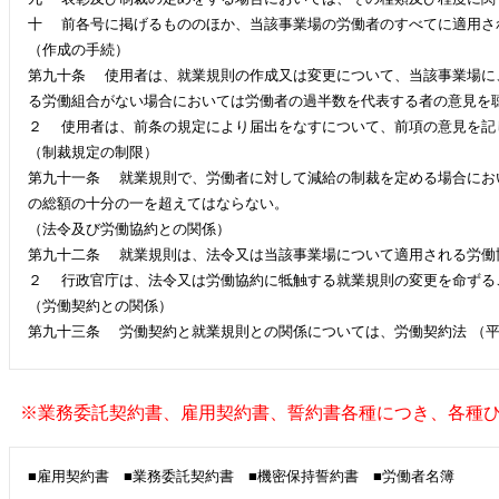
十 前各号に掲げるもののほか、当該事業場の労働者のすべてに適用さ
（作成の手続）
第九十条 使用者は、就業規則の作成又は変更について、当該事業場に
る労働組合がない場合においては労働者の過半数を代表する者の意見を
２ 使用者は、前条の規定により届出をなすについて、前項の意見を記
（制裁規定の制限）
第九十一条 就業規則で、労働者に対して減給の制裁を定める場合にお
の総額の十分の一を超えてはならない。
（法令及び労働協約との関係）
第九十二条 就業規則は、法令又は当該事業場について適用される労働
２ 行政官庁は、法令又は労働協約に牴触する就業規則の変更を命ずる
（労働契約との関係）
第九十三条 労働契約と就業規則との関係については、労働契約法 （平
※業務委託契約書、雇用契約書、誓約書各種につき、
各種
■雇用契約書
■業務委託契約書
■機密保持誓約書 ■労働者名簿