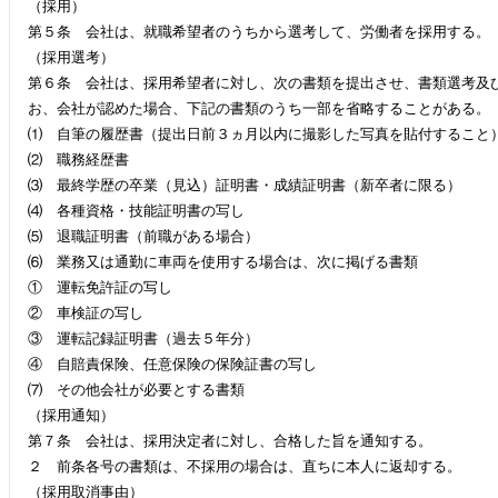
（採用）
第５条 会社は、就職希望者のうちから選考して、労働者を採用する。
（採用選考）
第６条 会社は、採用希望者に対し、次の書類を提出させ、書類選考及
お、会社が認めた場合、下記の書類のうち一部を省略することがある。
⑴ 自筆の履歴書（提出日前３ヵ月以内に撮影した写真を貼付すること
⑵ 職務経歴書
⑶ 最終学歴の卒業（見込）証明書・成績証明書（新卒者に限る）
⑷ 各種資格・技能証明書の写し
⑸ 退職証明書（前職がある場合）
⑹ 業務又は通勤に車両を使用する場合は、次に掲げる書類
① 運転免許証の写し
② 車検証の写し
③ 運転記録証明書（過去５年分）
④ 自賠責保険、任意保険の保険証書の写し
⑺ その他会社が必要とする書類
（採用通知）
第７条 会社は、採用決定者に対し、合格した旨を通知する。
２ 前条各号の書類は、不採用の場合は、直ちに本人に返却する。
（採用取消事由）