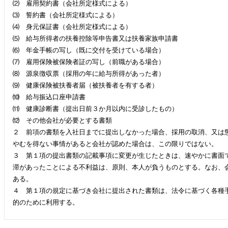
⑵ 雇用契約書（会社所定様式による）
⑶ 誓約書（会社所定様式による）
⑷ 身元保証書（会社所定様式による）
⑸ 給与所得者の扶養控除等申告書又は扶養家族申請書
⑹ 年金手帳の写し（既に交付を受けている場合）
⑺ 雇用保険被保険者証の写し（前職がある場合）
⑻ 源泉徴収票（採用の年に給与所得があった者）
⑼ 健康保険被扶養者届（被扶養者を有する者）
⑽ 給与振込口座申請書
⑾ 健康診断書（提出日前３か月以内に受診したもの）
⑿ その他会社が必要とする書類
２ 前項の書類を入社日までに提出しなかった場合、採用の取消、又は
やむを得ない事情があると会社が認めた場合は、この限りではない。
３ 第１項の提出書類の記載事項に変更が生じたときは、速やかに書面
滞があったことによる不利益は、原則、本人が負うものとする。なお、
ある。
４ 第１項の規定に基づき会社に提出された書類は、法令に基づく各種
的のために利用する。