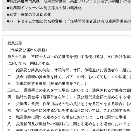
■特定高度専門業務・成果型労働制（高度プロフェッショナル制度）の
■勤務間インターバル制度導入の努力義務化
■副業・兼業の普及促進化
■パートタイム労働法の名称変更（「短時間労働者及び有期雇用労働者
就業規則
（作成及び届出の義務）
第八十九条 常時十人以上の労働者を使用する使用者は、次に掲げる事
においても、同様とする。
一 始業及び終業の時刻、休憩時間、休日、休暇並びに労働者を二組以
二 賃金（臨時の賃金等を除く。以下この号において同じ。）の決定、
三 退職に関する事項（解雇の事由を含む。）
三の二 退職手当の定めをする場合においては、適用される労働者の範
四 臨時の賃金等（退職手当を除く。）及び最低賃金額の定めをする場
五 労働者に食費、作業用品その他の負担をさせる定めをする場合にお
六 安全及び衛生に関する定めをする場合においては、これに関する事
七 職業訓練に関する定めをする場合においては、これに関する事項
八 災害補償及び業務外の傷病扶助に関する定めをする場合においては
九 表彰及び制裁の定めをする場合においては、その種類及び程度に関