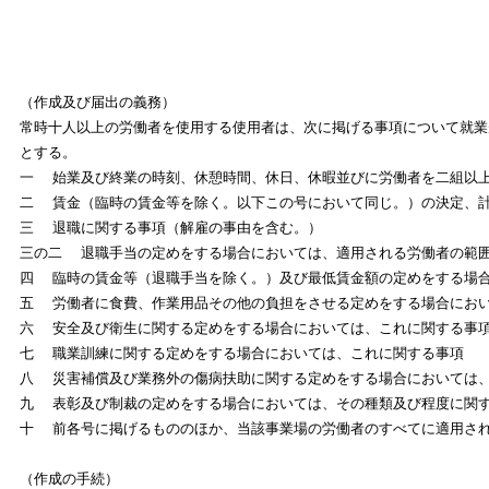
（作成及び届出の義務）
常時十人以上の労働者を使用する使用者は、次に掲げる事項について就業
とする。
一 始業及び終業の時刻、休憩時間、休日、休暇並びに労働者を二組以
二 賃金（臨時の賃金等を除く。以下この号において同じ。）の決定、
三 退職に関する事項（解雇の事由を含む。）
三の二 退職手当の定めをする場合においては、適用される労働者の範
四 臨時の賃金等（退職手当を除く。）及び最低賃金額の定めをする場
五 労働者に食費、作業用品その他の負担をさせる定めをする場合にお
六 安全及び衛生に関する定めをする場合においては、これに関する事
七 職業訓練に関する定めをする場合においては、これに関する事項
八 災害補償及び業務外の傷病扶助に関する定めをする場合においては
九 表彰及び制裁の定めをする場合においては、その種類及び程度に関
十 前各号に掲げるもののほか、当該事業場の労働者のすべてに適用さ
（作成の手続）