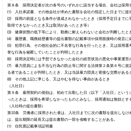
第８条 採用決定者が次の各号のいずれかに該当する場合、会社は採用
⑴ 入社承諾書、その他会社が求めた書類を会社の指定した日までに提
⑵ 採用の前提となる条件が達成されなかったとき（採用予定日までに
取得できなかったとき又は取消があったとき等）
⑶ 健康状態の低下等により、勤務に耐えられないと会社が判断したと
⑷ 履歴書、職務経歴書等の提出書類の記載事項や採用面接時の発言に
⑸ 犯罪行為、その他社会的に不名誉な行為を行ったとき、又は採用選
誉な行為を秘匿していたことが判明したとき
⑹ 採用決定時には予想できなかった会社の経営状況の悪化や事業運営
⑺ 暴力団員による不当な行為の防止等に関する法律第２条第６号に規
る者であることが判明したとき、又は当該暴力団員と密接な交際がある
⑻ その他上記に準じる、又はやむを得ない事由があるとき
（入社日）
第９条 雇用契約の発効は、初めて出勤した日（以下「入社日」という
ったときは、採用を希望しなかったものとみなし、採用通知は無効とす
（入社時の提出書類）
第10条 労働者に採用された者は、入社日までに次の書類を提出しなけ
は、提出期限の延長又は提出書類の一部を省略することがある。
⑴ 住民票記載事項証明書